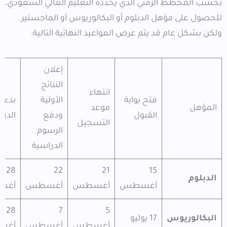
بحسب المخطط الزمني الذي يحدده التعليم العالي السعودي،
للحصول على مؤهل الدبلوم أو البكالوريوس أو الماجستير.
ولكن بشكل عام قد يتم عرض المواعيد النهائية التالية:
إعلان
النتائج
انتهاء
فتح بوابة
الأولية
بدء
المؤهل
موعد
القبول
ودفع
الدر
التسجيل
الرسوم
الدراسية
28
22
21
15
الدبلوم
أغسطس
أغسطس
أغسطس
أغس
28
7
5
البكالوريوس
17 يوليو
أغسطس
أغسطس
أغس