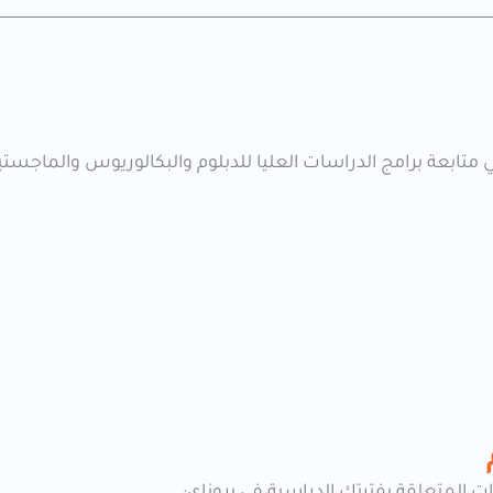
في متابعة برامج الدراسات العليا للدبلوم والبكالوريوس والماج
ات المتعلقة بفترتك الدراسية في بروناي: