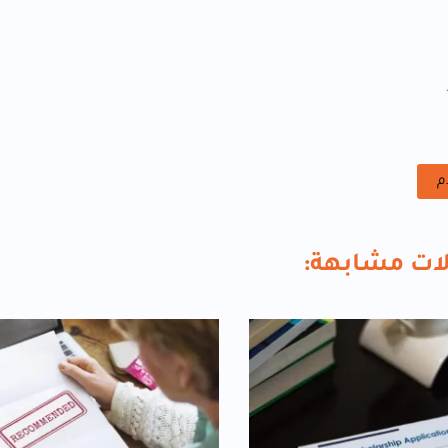
م
ات مشابهة: