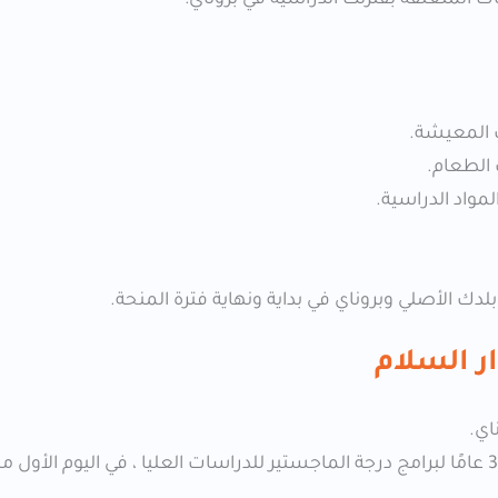
لدك الأصلي وبروناي في بداية ونهاية فترة المنحة.
ر السلام
اي.
​ألا يتجاوز سن 25 عامًا لبرامج البكالوريوس والدبلوم ، و35 عامًا لبرامج درجة الماجستير للدراسات العليا ، في الي