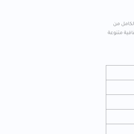
الان للتقديم. منحة حكومة بروناي دار السلام 2026 مُمولة بالكامل من
افية متنوعة