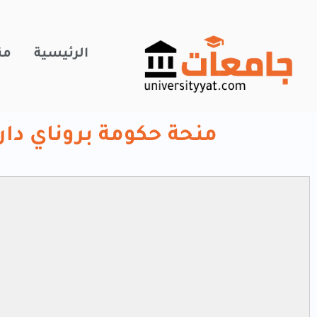
خطي
لى
لمحتوى
الرئيسية
من
منحة حكومة بروناي دار السلام 2026 (م